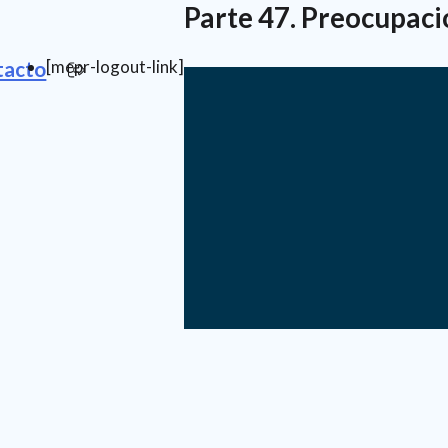
Parte 47. Preocupaci
[mepr-logout-link]
tacto