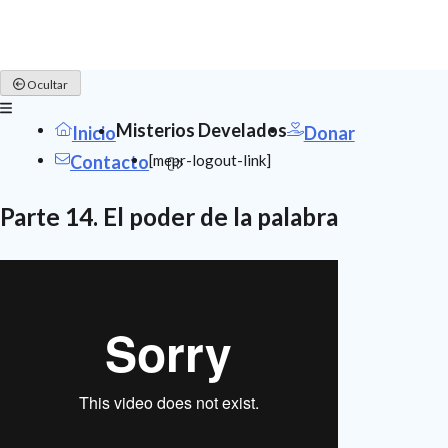
Skip
Ocultar
to
content
Misterios Develados
Inicio
Donar
[mepr-logout-link]
Contacto
Parte 14. El poder de la palabra