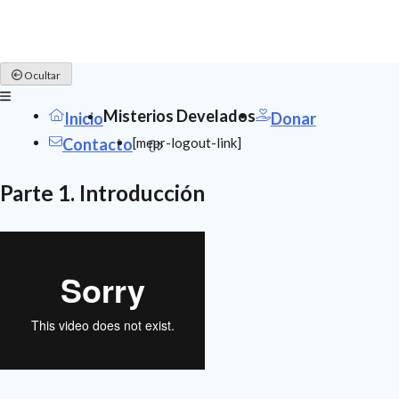
Skip
Ocultar
to
content
Misterios Develados
Inicio
Donar
[mepr-logout-link]
Contacto
Parte 1. Introducción