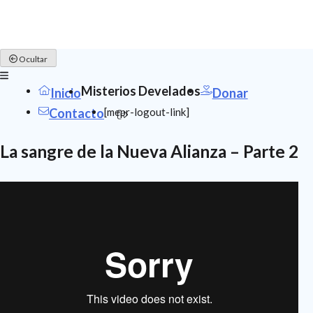
Skip
Ocultar
to
content
Misterios Develados
Inicio
Donar
[mepr-logout-link]
Contacto
La sangre de la Nueva Alianza – Parte 2