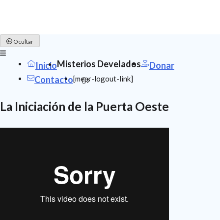
Skip
Ocultar
to
content
Misterios Develados
Inicio
Donar
[mepr-logout-link]
Contacto
La Iniciación de la Puerta Oeste