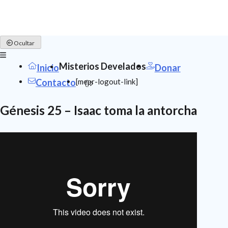
Skip
Ocultar
to
content
Misterios Develados
Inicio
Donar
[mepr-logout-link]
Contacto
Génesis 25 – Isaac toma la antorcha