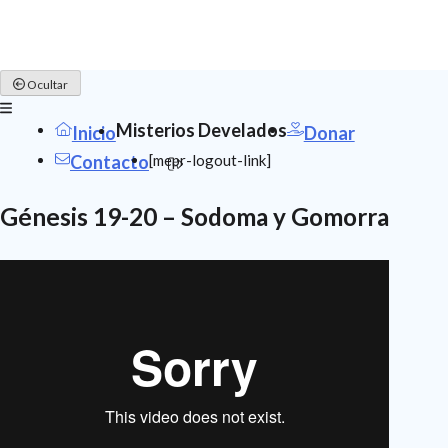
Skip
Ocultar
to
content
Misterios Develados
Inicio
Donar
[mepr-logout-link]
Contacto
Génesis 19-20 – Sodoma y Gomorra