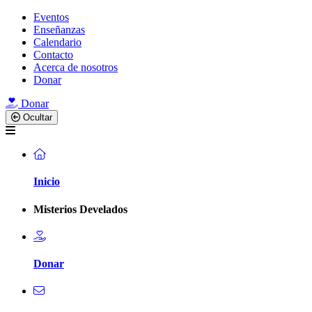
Skip
Eventos
to
Enseñanzas
content
Calendario
Contacto
Acerca de nosotros
Donar
Donar
Ocultar
Inicio
Misterios Develados
Donar