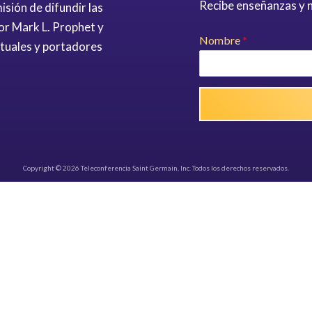
Recibe enseñanzas y n
sión de difundir las
or Mark L. Prophet y
Nombre
*
ituales y portadores
Copyright © 2026 Teleconferencia Saint Germain, Inc. Todos los derechos reservados.